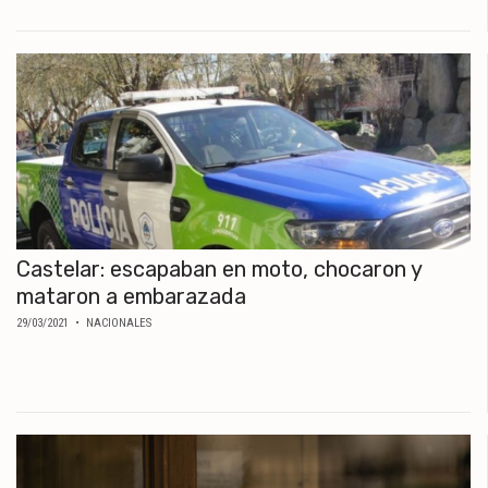
MUNDO
POLÍTICA
POLICIALES
DEPORTES
ESPECTÁCULOS
NACIONALES
REGIONALES
SOCIEDAD
SALUD
Castelar: escapaban en moto, chocaron y
mataron a embarazada
29/03/2021
• NACIONALES