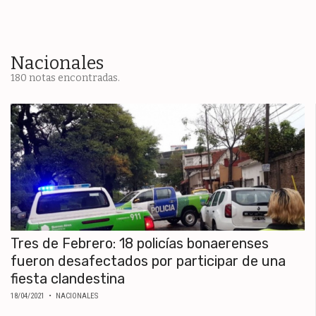
ESPECTÁCULOS
NACIONALES
REGIONALES
Nacionales
180 notas encontradas.
SOCIEDAD
SALUD
SERVICIOS
Tres de Febrero: 18 policías bonaerenses
fueron desafectados por participar de una
fiesta clandestina
18/04/2021
• NACIONALES
ECONOMÍA