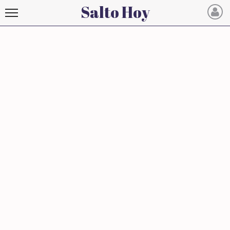
Salto Hoy
Salto
Hoy
INICIO
NOTICIAS RECIENTES
ECONOMÍA
MUNDO
POLÍTICA
POLICIALES
DEPORTES