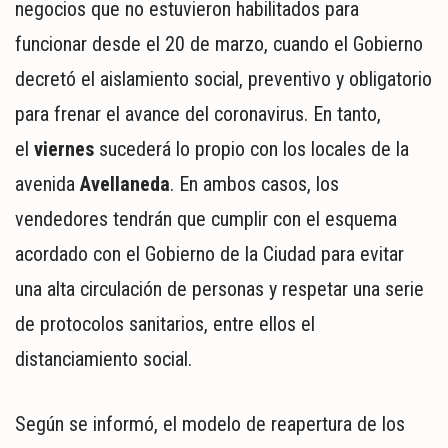
MUNDO
negocios que no estuvieron habilitados para
POLÍTICA
funcionar desde el 20 de marzo, cuando el Gobierno
POLICIALES
decretó el aislamiento social, preventivo y obligatorio
DEPORTES
para frenar el avance del coronavirus. En tanto,
ESPECTÁCULOS
el
viernes
sucederá lo propio con los locales de la
NACIONALES
REGIONALES
avenida
Avellaneda
. En ambos casos, los
SOCIEDAD
vendedores tendrán que cumplir con el esquema
SALUD
acordado con el Gobierno de la Ciudad para evitar
una alta circulación de personas y respetar una serie
de protocolos sanitarios, entre ellos el
distanciamiento social.
Según se informó, el modelo de reapertura de los