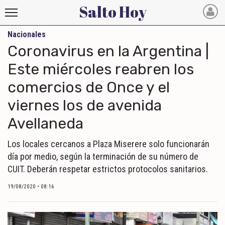
Salto Hoy
Nacionales
Salto
Coronavirus en la Argentina |
Hoy
Este miércoles reabren los
comercios de Once y el
INICIO
viernes los de avenida
NOTICIAS RECIENTES
Avellaneda
ECONOMÍA
Los locales cercanos a Plaza Miserere solo funcionarán
MUNDO
día por medio, según la terminación de su número de
POLÍTICA
CUIT. Deberán respetar estrictos protocolos sanitarios.
POLICIALES
19/08/2020 • 08:16
DEPORTES