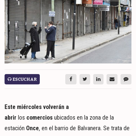
ESPECTÁCULOS
NACIONALES
REGIONALES
SOCIEDAD
SALUD
SERVICIOS
ESCUCHAR
Este miércoles volverán a
abrir
los
comercios
ubicados en la zona de la
estación
Once
, en el barrio de Balvanera. Se trata de
ECONOMÍA