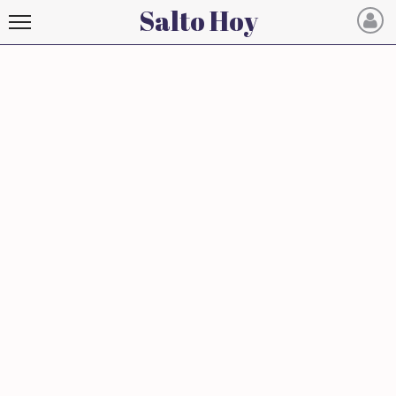
Salto Hoy
Salto
Hoy
INICIO
NOTICIAS RECIENTES
ECONOMÍA
MUNDO
POLÍTICA
POLICIALES
DEPORTES