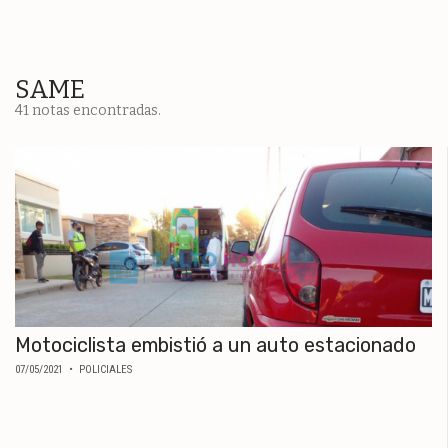
ESPECTÁCULOS
NACIONALES
REGIONALES
SAME
41 notas encontradas.
SOCIEDAD
SALUD
SERVICIOS
Motociclista embistió a un auto estacionado
07/05/2021
• POLICIALES
ECONOMÍA