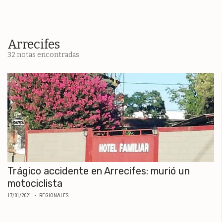
ESPECTÁCULOS
NACIONALES
REGIONALES
Arrecifes
32 notas encontradas.
SOCIEDAD
SALUD
SERVICIOS
Trágico accidente en Arrecifes: murió un
motociclista
17/01/2021
• REGIONALES
ECONOMÍA