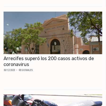
MUNDO
POLÍTICA
POLICIALES
DEPORTES
ESPECTÁCULOS
NACIONALES
REGIONALES
SOCIEDAD
SALUD
Arrecifes superó los 200 casos activos de
coronavirus
30/12/2020
• REGIONALES