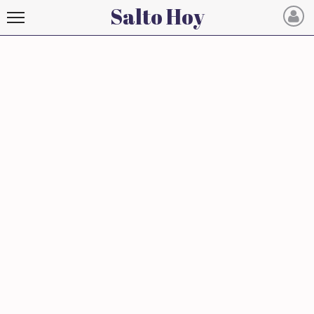
Salto Hoy
Salto
Hoy
INICIO
NOTICIAS RECIENTES
ECONOMÍA
MUNDO
POLÍTICA
POLICIALES
DEPORTES