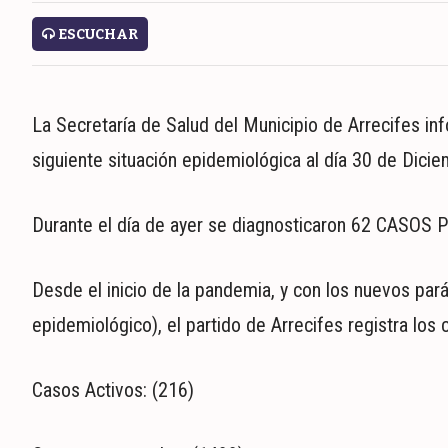
ECONOMÍA
ESCUCHAR
MUNDO
POLÍTICA
POLICIALES
La Secretaría de Salud del Municipio de Arrecifes inf
DEPORTES
siguiente situación epidemiológica al día 30 de Dici
ESPECTÁCULOS
NACIONALES
REGIONALES
Durante el día de ayer se diagnosticaron 62 CASOS 
SOCIEDAD
SALUD
Desde el inicio de la pandemia, y con los nuevos pará
epidemiológico), el partido de Arrecifes registra los 
Casos Activos: (216)