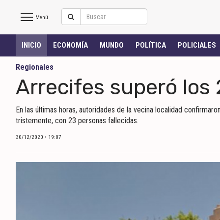
Menú
Salto
INICIO
ECONOMÍA
MUNDO
POLÍTICA
POLICIALES
Hoy
Regionales
Arrecifes superó los
INICIO
En las últimas horas, autoridades de la vecina localidad confirmar
NOTICIAS RECIENTES
tristemente, con 23 personas fallecidas.
ECONOMÍA
30/12/2020 • 19:07
MUNDO
POLÍTICA
POLICIALES
DEPORTES