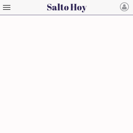
Salto Hoy
Salto
Hoy
INICIO
NOTICIAS RECIENTES
ECONOMÍA
MUNDO
POLÍTICA
POLICIALES
DEPORTES