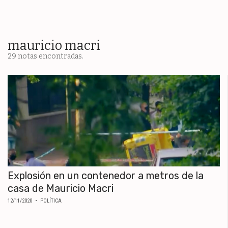
ESPECTÁCULOS
NACIONALES
REGIONALES
mauricio macri
29 notas encontradas.
SOCIEDAD
SALUD
SERVICIOS
Explosión en un contenedor a metros de la
casa de Mauricio Macri
12/11/2020
• POLÍTICA
ECONOMÍA