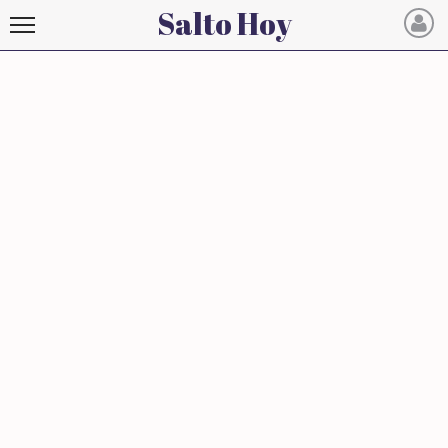
Salto Hoy
Salto
Hoy
INICIO
NOTICIAS RECIENTES
ECONOMÍA
MUNDO
POLÍTICA
POLICIALES
DEPORTES