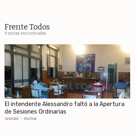
ESPECTÁCULOS
NACIONALES
REGIONALES
Frente Todos
9 notas encontradas.
SOCIEDAD
SALUD
SERVICIOS
El intendente Alessandro faltó a la Apertura
de Sesiones Ordinarias
10/03/2021
• POLÍTICA
ECONOMÍA