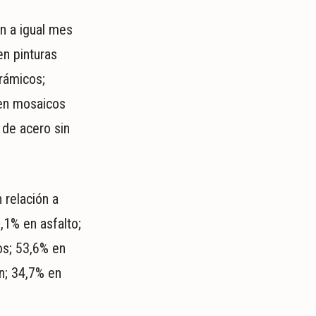
n a igual mes
en pinturas
rámicos;
 en mosaicos
 de acero sin
 relación a
,1% en asfalto;
os; 53,6% en
n; 34,7% en