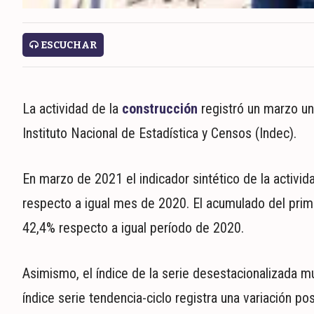
ECONOMÍA
MUNDO
ESCUCHAR
POLÍTICA
POLICIALES
DEPORTES
La actividad de la
construcción
registró un marzo una
ESPECTÁCULOS
Instituto Nacional de Estadística y Censos (Indec).
NACIONALES
REGIONALES
SOCIEDAD
En marzo de 2021 el indicador sintético de la activid
SALUD
respecto a igual mes de 2020. El acumulado del prime
42,4% respecto a igual período de 2020.
Asimismo, el índice de la serie desestacionalizada mu
índice serie tendencia-ciclo registra una variación po