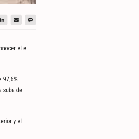
onocer el el
e 97,6%
na suba de
rior y el