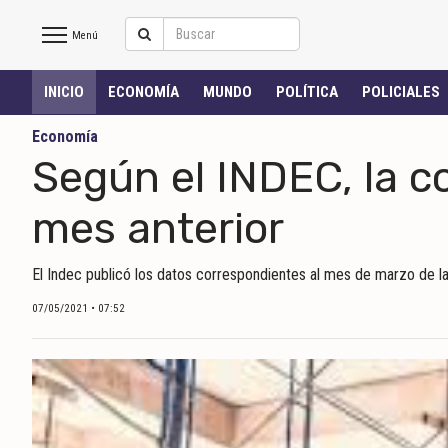
Menú
Salto
INICIO
ECONOMÍA
MUNDO
POLÍTICA
POLICIALES
Hoy
Economía
Según el INDEC, la c
INICIO
mes anterior
NOTICIAS RECIENTES
El Indec publicó los datos correspondientes al mes de marzo de la 
ECONOMÍA
07/05/2021 • 07:52
MUNDO
POLÍTICA
POLICIALES
DEPORTES