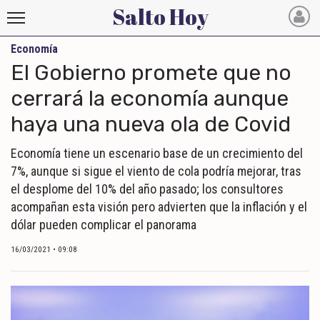
Salto Hoy
Economía
Salto
El Gobierno promete que no
Hoy
cerrará la economía aunque
haya una nueva ola de Covid
INICIO
NOTICIAS RECIENTES
Economía tiene un escenario base de un crecimiento del
7%, aunque si sigue el viento de cola podría mejorar, tras
ECONOMÍA
el desplome del 10% del año pasado; los consultores
acompañan esta visión pero advierten que la inflación y el
MUNDO
dólar pueden complicar el panorama
POLÍTICA
16/03/2021 • 09:08
POLICIALES
DEPORTES