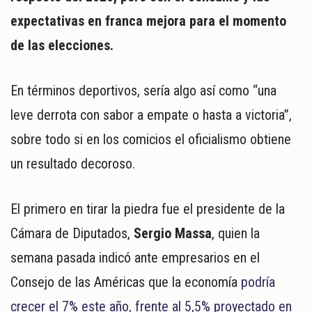
MUNDO
expectativas en franca mejora para el momento
POLÍTICA
de las elecciones.
POLICIALES
DEPORTES
ESPECTÁCULOS
En términos deportivos, sería algo así como “una
NACIONALES
leve derrota con sabor a empate o hasta a victoria”,
REGIONALES
sobre todo si en los comicios el oficialismo obtiene
SOCIEDAD
un resultado decoroso.
SALUD
El primero en tirar la piedra fue el presidente de la
Cámara de Diputados,
Sergio Massa
, quien la
semana pasada indicó ante empresarios en el
Consejo de las Américas que la economía
podría
crecer el 7% este año, frente al 5,5% proyectado en