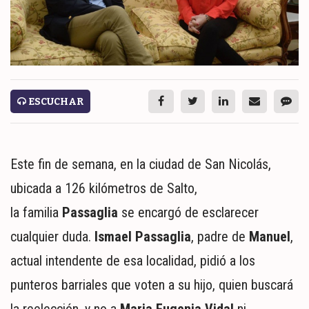
ESPECTÁCULOS
NACIONALES
REGIONALES
SOCIEDAD
ESCUCHAR
SALUD
SERVICIOS
Este fin de semana, en la ciudad de San Nicolás,
ubicada a 126 kilómetros de Salto,
la familia
Passaglia
se encargó de esclarecer
cualquier duda.
Ismael Passaglia
, padre de
Manuel
,
actual intendente de esa localidad, pidió a los
punteros barriales que voten a su hijo, quien buscará
ECONOMÍA