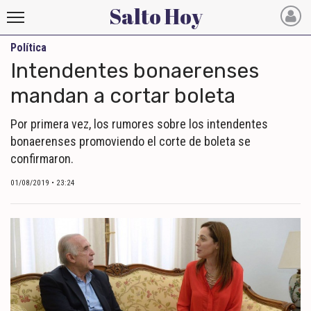
Salto Hoy
Política
Salto
Intendentes bonaerenses
Hoy
mandan a cortar boleta
INICIO
Por primera vez, los rumores sobre los intendentes
bonaerenses promoviendo el corte de boleta se
NOTICIAS RECIENTES
confirmaron.
ECONOMÍA
01/08/2019 • 23:24
MUNDO
POLÍTICA
POLICIALES
DEPORTES