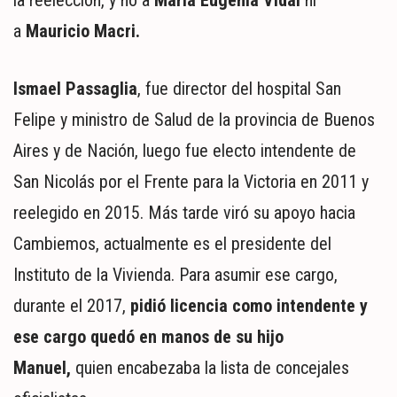
la reelección, y no a
Maria Eugenia Vidal
ni
MUNDO
a
Mauricio Macri.
POLÍTICA
POLICIALES
DEPORTES
Ismael Passaglia
, fue director del hospital San
ESPECTÁCULOS
Felipe y ministro de Salud de la provincia de Buenos
NACIONALES
Aires y de Nación, luego fue electo intendente de
REGIONALES
San Nicolás por el Frente para la Victoria en 2011 y
SOCIEDAD
SALUD
reelegido en 2015. Más tarde viró su apoyo hacia
Cambiemos, actualmente es el presidente del
Instituto de la Vivienda. Para asumir ese cargo,
durante el 2017,
pidió licencia como intendente y
ese cargo quedó en manos de su hijo
Manuel,
quien encabezaba la lista de concejales