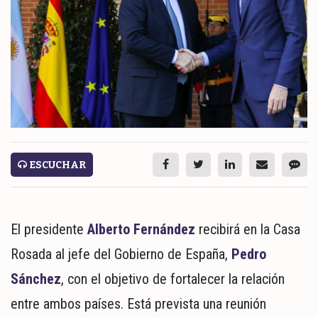
ESPECTÁCULOS
NACIONALES
REGIONALES
SOCIEDAD
SALUD
SERVICIOS
ESCUCHAR
El presidente
Alberto Fernández
recibirá en la Casa
Rosada al jefe del Gobierno de España,
Pedro
Sánchez
, con el objetivo de fortalecer la relación
ECONOMÍA
entre ambos países. Está prevista una reunión