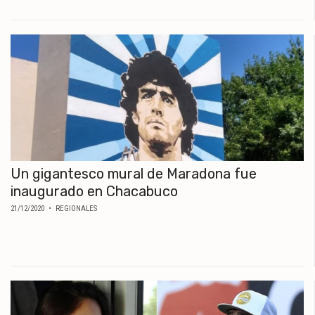
MUNDO
POLÍTICA
POLICIALES
DEPORTES
ESPECTÁCULOS
NACIONALES
REGIONALES
SOCIEDAD
SALUD
Un gigantesco mural de Maradona fue
inaugurado en Chacabuco
21/12/2020
• REGIONALES