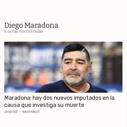
ESPECTÁCULOS
NACIONALES
REGIONALES
Diego Maradona
8 notas encontradas.
SOCIEDAD
SALUD
SERVICIOS
Maradona: hay dos nuevos imputados en la
causa que investiga su muerte
23/02/2021
• NACIONALES
ECONOMÍA