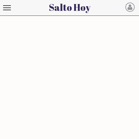
Salto Hoy
Salto
Hoy
INICIO
NOTICIAS RECIENTES
ECONOMÍA
MUNDO
POLÍTICA
POLICIALES
DEPORTES