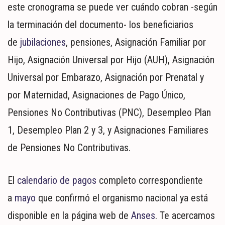
MUNDO
este cronograma se puede ver cuándo cobran -según
POLÍTICA
la terminación del documento- los beneficiarios
POLICIALES
de
jubilaciones
, pensiones, Asignación Familiar por
DEPORTES
Hijo, Asignación Universal por Hijo (AUH), Asignación
ESPECTÁCULOS
NACIONALES
Universal por Embarazo, Asignación por Prenatal y
REGIONALES
por Maternidad, Asignaciones de Pago Único,
SOCIEDAD
Pensiones No Contributivas (PNC), Desempleo Plan
SALUD
1, Desempleo Plan 2 y 3, y Asignaciones Familiares
de Pensiones No Contributivas.
El
calendario de pagos
completo correspondiente
a
mayo
que confirmó el organismo nacional ya está
disponible en la página web de
Anses
. Te acercamos