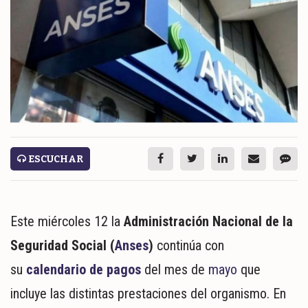
ESPECTÁCULOS
NACIONALES
REGIONALES
SOCIEDAD
SALUD
SERVICIOS
ESCUCHAR
Este miércoles 12 la
Administración Nacional de la
Seguridad Social (
Anses
)
continúa con
su
calendario de pagos
del mes de
mayo
que
ECONOMÍA
incluye las distintas prestaciones del organismo. En