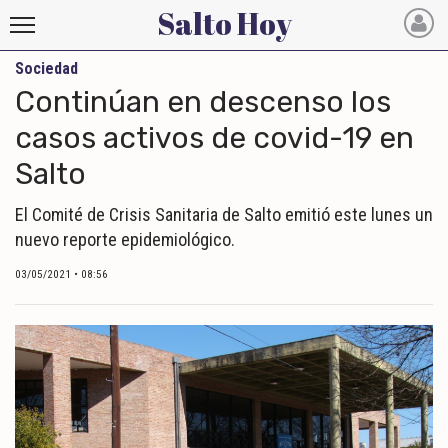
Salto Hoy
Sociedad
Salto
Continúan en descenso los
Hoy
casos activos de covid-19 en
Salto
INICIO
NOTICIAS RECIENTES
El Comité de Crisis Sanitaria de Salto emitió este lunes un
nuevo reporte epidemiológico.
ECONOMÍA
03/05/2021 • 08:56
MUNDO
POLÍTICA
POLICIALES
DEPORTES