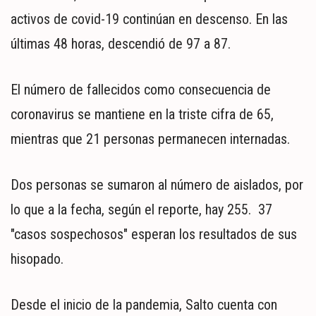
MUNDO
activos de covid-19 continúan en descenso. En las
POLÍTICA
últimas 48 horas, descendió de 97 a 87.
POLICIALES
DEPORTES
ESPECTÁCULOS
El número de fallecidos como consecuencia de
NACIONALES
coronavirus se mantiene en la triste cifra de 65,
REGIONALES
mientras que 21 personas permanecen internadas.
SOCIEDAD
SALUD
Dos personas se sumaron al número de aislados, por
lo que a la fecha, según el reporte, hay 255. 37
"casos sospechosos" esperan los resultados de sus
hisopado.
Desde el inicio de la pandemia, Salto cuenta con