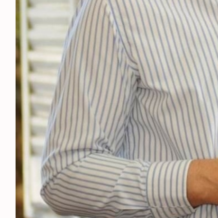
ECONOMÍA
MUNDO
POLÍTICA
POLICIALES
DEPORTES
ESPECTÁCULOS
NACIONALES
REGIONALES
SOCIEDAD
SALUD