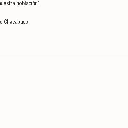
nuestra población".
 de Chacabuco.