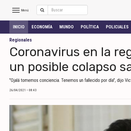
Menú
Salto
INICIO
ECONOMÍA
MUNDO
POLÍTICA
POLICIALES
Hoy
Regionales
Coronavirus en la re
INICIO
un posible colapso sa
NOTICIAS RECIENTES
"Ojalá tomemos conciencia. Tenemos un fallecido por día", dijo Vic
ECONOMÍA
26/04/2021 • 08:43
MUNDO
POLÍTICA
POLICIALES
DEPORTES