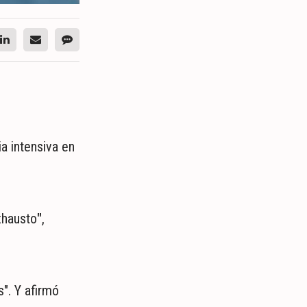
a intensiva en
exhausto
"
,
". Y afirmó