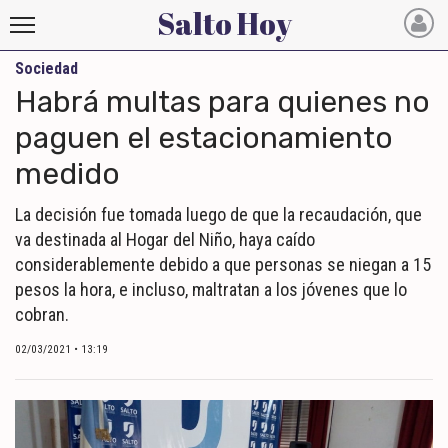
Salto Hoy
Sociedad
Salto
Habrá multas para quienes no
Hoy
paguen el estacionamiento
medido
INICIO
NOTICIAS RECIENTES
La decisión fue tomada luego de que la recaudación, que
va destinada al Hogar del Niño, haya caído
ECONOMÍA
considerablemente debido a que personas se niegan a 15
pesos la hora, e incluso, maltratan a los jóvenes que lo
MUNDO
cobran.
POLÍTICA
02/03/2021 • 13:19
POLICIALES
DEPORTES