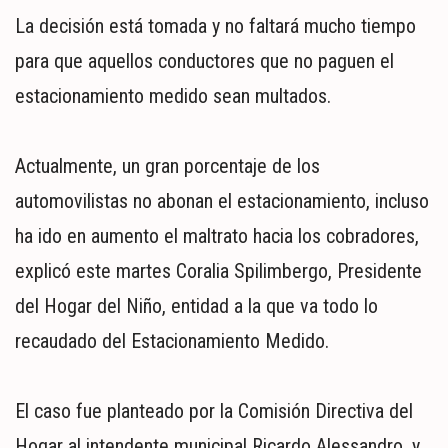
MUNDO
La decisión está tomada y no faltará mucho tiempo
POLÍTICA
para que aquellos conductores que no paguen el
POLICIALES
DEPORTES
estacionamiento medido sean multados.
ESPECTÁCULOS
NACIONALES
Actualmente, un gran porcentaje de los
REGIONALES
automovilistas no abonan el estacionamiento, incluso
SOCIEDAD
ha ido en aumento el maltrato hacia los cobradores,
SALUD
explicó este martes Coralia Spilimbergo, Presidente
del Hogar del Niño, entidad a la que va todo lo
recaudado del Estacionamiento Medido.
El caso fue planteado por la Comisión Directiva del
Hogar al intendente municipal Ricardo Alessandro, y