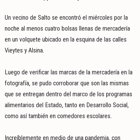
MUNDO
POLÍTICA
Un vecino de Salto se encontró el miércoles por la
POLICIALES
noche al menos cuatro bolsas llenas de mercadería
DEPORTES
ESPECTÁCULOS
en un volquete ubicado en la esquina de las calles
NACIONALES
Vieytes y Alsina.
REGIONALES
SOCIEDAD
Luego de verificar las marcas de la mercadería en la
SALUD
fotografía, se pudo corroborar que son las mismas
que se entregan dentro del marco de los programas
alimentarios del Estado, tanto en Desarrollo Social,
como así también en comedores escolares.
Increíblemente en medio de una pandemia, con