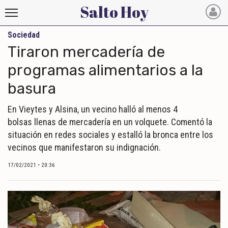
Salto Hoy
Sociedad
Salto
Tiraron mercadería de
Hoy
programas alimentarios a la
basura
INICIO
NOTICIAS RECIENTES
En Vieytes y Alsina, un vecino halló al menos 4
bolsas llenas de mercadería en un volquete. Comentó la
ECONOMÍA
situación en redes sociales y estalló la bronca entre los
vecinos que manifestaron su indignación.
MUNDO
17/02/2021 • 20:36
POLÍTICA
POLICIALES
DEPORTES