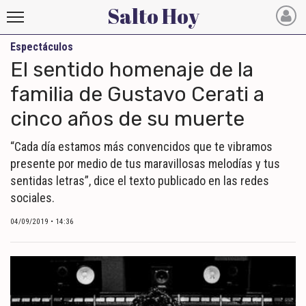
Salto Hoy
Espectáculos
Salto
El sentido homenaje de la
Hoy
familia de Gustavo Cerati a
cinco años de su muerte
INICIO
NOTICIAS RECIENTES
“Cada día estamos más convencidos que te vibramos
presente por medio de tus maravillosas melodías y tus
ECONOMÍA
sentidas letras”, dice el texto publicado en las redes
sociales.
MUNDO
04/09/2019 • 14:36
POLÍTICA
POLICIALES
DEPORTES