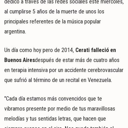
dedicó a través de las redes sociales este miércoles,
MUNDO
POLÍTICA
al cumplirse 5 años de la muerte de unos los
POLICIALES
principales referentes de la música popular
DEPORTES
argentina.
ESPECTÁCULOS
NACIONALES
Un día como hoy pero de 2014,
Cerati falleció en
REGIONALES
Buenos Aires
después de estar más de cuatro años
SOCIEDAD
SALUD
en terapia intensiva por un accidente cerebrovascular
que sufrió al término de un recital en Venezuela.
"Cada día estamos más convencidos que te
vibramos presente por medio de tus maravillosas
melodías y tus sentidas letras, que hacen que