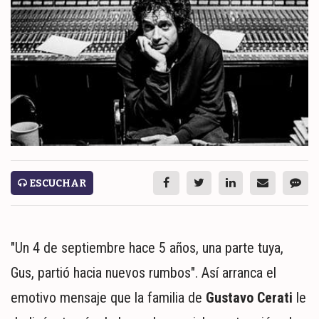
ESPECTÁCULOS
NACIONALES
REGIONALES
SOCIEDAD
SALUD
SERVICIOS
ESCUCHAR
"Un 4 de septiembre hace 5 años, una parte tuya,
Gus, partió hacia nuevos rumbos". Así arranca el
emotivo mensaje que la familia de
Gustavo Cerati
le
ECONOMÍA