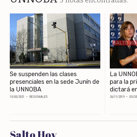
3 notas encontradas.
ESPECTÁCULOS
NACIONALES
REGIONALES
SOCIEDAD
SALUD
Se suspenden las clases
La UNNOBA
SERVICIOS
presenciales en la sede Junín de
para la p
la UNNOBA
dictará e
15/05/2021
• REGIONALES
26/11/2019
• SOCI
Salto Hoy