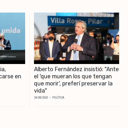
ia,
Alberto Fernández insistió: "Ante
carse en
el 'que mueran los que tengan
que morir', preferí preservar la
vida"
24/08/2020
• POLÍTICA