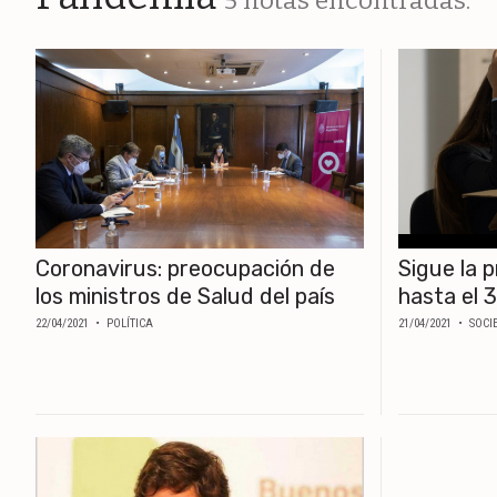
5 notas encontradas.
ESPECTÁCULOS
NACIONALES
REGIONALES
SOCIEDAD
SALUD
Coronavirus: preocupación de
Sigue la 
SERVICIOS
los ministros de Salud del país
hasta el 
22/04/2021
• POLÍTICA
21/04/2021
• SOCI