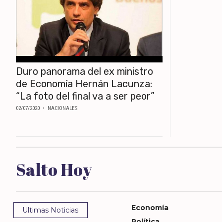
ECONOMÍA
MUNDO
POLÍTICA
POLICIALES
DEPORTES
Duro panorama del ex ministro
ESPECTÁCULOS
de Economía Hernán Lacunza:
NACIONALES
“La foto del final va a ser peor”
REGIONALES
02/07/2020
• NACIONALES
SOCIEDAD
SALUD
Salto Hoy
Economía
Ultimas Noticias
Política