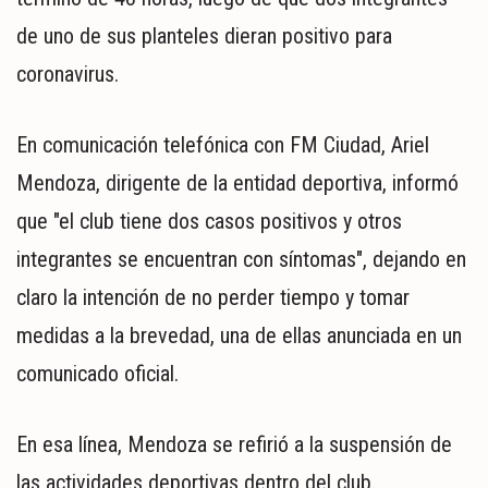
MUNDO
de uno de sus planteles dieran positivo para
POLÍTICA
POLICIALES
coronavirus.
DEPORTES
ESPECTÁCULOS
En comunicación telefónica con FM Ciudad, Ariel
NACIONALES
Mendoza, dirigente de la entidad deportiva, informó
REGIONALES
que "el club tiene dos casos positivos y otros
SOCIEDAD
integrantes se encuentran con síntomas", dejando en
SALUD
claro la intención de no perder tiempo y tomar
medidas a la brevedad, una de ellas anunciada en un
comunicado oficial.
En esa línea, Mendoza se refirió a la suspensión de
las actividades deportivas dentro del club.