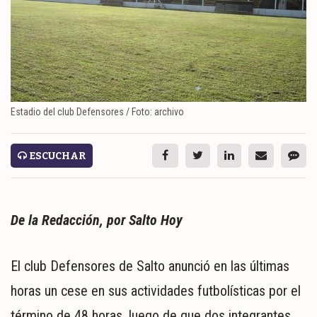
ESPECTÁCULOS
NACIONALES
REGIONALES
SOCIEDAD
Estadio del club Defensores / Foto: archivo
SALUD
ESCUCHAR
SERVICIOS
De la Redacción, por Salto Hoy
El club Defensores de Salto anunció en las últimas
horas un cese en sus actividades futbolísticas por el
ECONOMÍA
término de 48 horas, luego de que dos integrantes