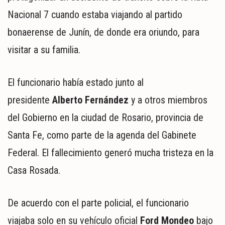
MUNDO
Nacional 7 cuando estaba viajando al partido
POLÍTICA
bonaerense de Junín, de donde era oriundo, para
POLICIALES
DEPORTES
visitar a su familia.
ESPECTÁCULOS
NACIONALES
El funcionario había estado junto al
REGIONALES
presidente
Alberto Fernández
y a otros miembros
SOCIEDAD
del Gobierno en la ciudad de Rosario, provincia de
SALUD
Santa Fe, como parte de la agenda del Gabinete
Federal. El fallecimiento generó mucha tristeza en la
Casa Rosada.
De acuerdo con el parte policial, el funcionario
viajaba solo en su vehículo oficial
Ford Mondeo
bajo