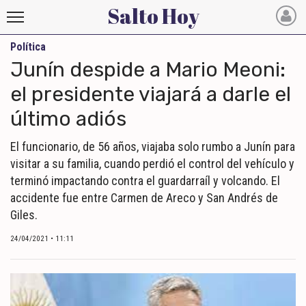
Salto Hoy
Política
Salto
Junín despide a Mario Meoni:
Hoy
el presidente viajará a darle el
último adiós
INICIO
NOTICIAS RECIENTES
El funcionario, de 56 años, viajaba solo rumbo a Junín para
visitar a su familia, cuando perdió el control del vehículo y
ECONOMÍA
terminó impactando contra el guardarraíl y volcando. El
accidente fue entre Carmen de Areco y San Andrés de
MUNDO
Giles.
POLÍTICA
24/04/2021 • 11:11
POLICIALES
DEPORTES