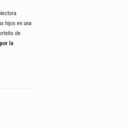
olectora
us hijos en una
porteño de
por la