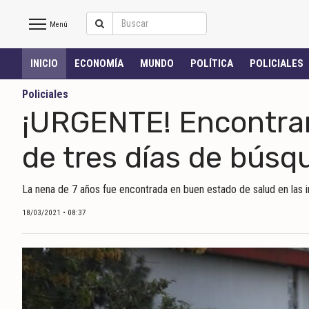
Menú
Salto
INICIO
ECONOMÍA
MUNDO
POLÍTICA
POLICIALES
Hoy
Policiales
¡URGENTE! Encontrar
INICIO
de tres días de búsq
NOTICIAS RECIENTES
La nena de 7 años fue encontrada en buen estado de salud en las i
ECONOMÍA
18/03/2021 • 08:37
MUNDO
POLÍTICA
POLICIALES
DEPORTES