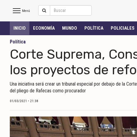
Menú
Salto
INICIO
ECONOMÍA
MUNDO
POLÍTICA
POLICIALES
Hoy
Política
Corte Suprema, Consej
INICIO
los proyectos de ref
NOTICIAS RECIENTES
Una iniciativa será crear un tribunal especial por debajo de la Cor
ECONOMÍA
del pliego de Rafecas como procurador
MUNDO
01/03/2021 • 21:38
POLÍTICA
POLICIALES
DEPORTES