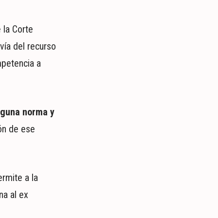
 la Corte
vía del recurso
mpetencia a
alguna norma y
ón de ese
ermite a la
na al ex