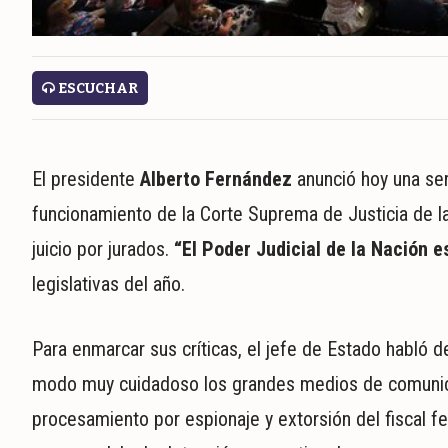
ECONOMÍA
MUNDO
POLÍTICA
ESCUCHAR
POLICIALES
DEPORTES
ESPECTÁCULOS
El presidente
Alberto Fernández
anunció hoy una ser
NACIONALES
funcionamiento de la Corte Suprema de Justicia de la 
REGIONALES
juicio por jurados.
“El Poder Judicial de la Nación e
SOCIEDAD
SALUD
legislativas del año.
Para enmarcar sus críticas, el jefe de Estado habló d
modo muy cuidadoso los grandes medios de comunicac
procesamiento por espionaje y extorsión del fiscal f