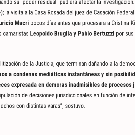
do su ´poder residual´ pudiera afectar la investigación. 
e); la visita a la Casa Rosada del juez de Casación Federa
ricio Macri
pocos días antes que procesara a Cristina Ki
os camaristas
Leopoldo Bruglia y Pablo Bertuzzi
por sus 
olitización de la Justicia, que terminan dañando a la democ
mos a condenas mediáticas instantáneas y sin posibili
jueces expresada en demoras inadmisibles de procesos j
lación de decisiones jurisdiccionales en función de int
echos con distintas varas”, sostuvo.