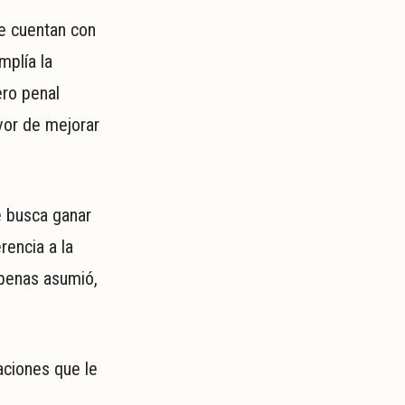
ue cuentan con
mplía la
ero penal
vor de mejorar
e busca ganar
rencia a la
apenas asumió,
aciones que le