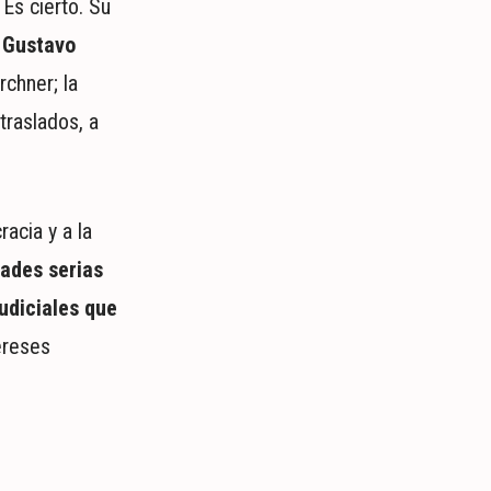
Es cierto. Su
l
Gustavo
rchner; la
traslados, a
racia y a la
dades serias
udiciales que
ereses