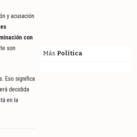
ón y acusación
ces
aminación con
ete son
Más
Política
. Eso significa
será decidida
tá en la