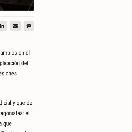
cambios en el
plicación del
sesiones
icial y que de
agonistas: el
na que