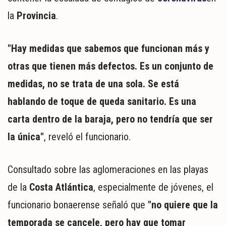
MUNDO
la
Provincia
.
POLÍTICA
POLICIALES
DEPORTES
"Hay medidas que sabemos que funcionan más y
ESPECTÁCULOS
otras que tienen más defectos. Es un conjunto de
NACIONALES
medidas, no se trata de una sola. Se está
REGIONALES
hablando de toque de queda sanitario. Es una
SOCIEDAD
carta dentro de la baraja, pero no tendría que ser
SALUD
la única"
, reveló el funcionario.
Consultado sobre las aglomeraciones en las playas
de la
Costa Atlántica
, especialmente de jóvenes, el
funcionario bonaerense señaló que
"no quiere que la
temporada se cancele, pero hay que tomar