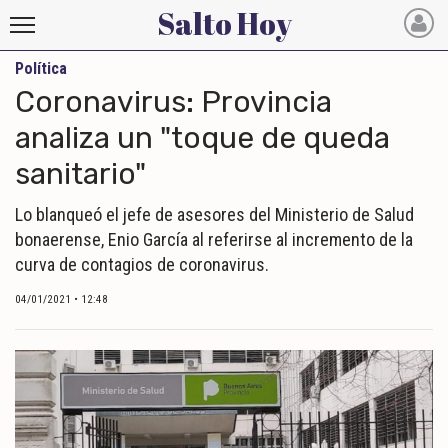
Salto Hoy
Política
Salto
Coronavirus: Provincia
Hoy
analiza un "toque de queda
sanitario"
INICIO
NOTICIAS RECIENTES
Lo blanqueó el jefe de asesores del Ministerio de Salud
bonaerense, Enio García al referirse al incremento de la
ECONOMÍA
curva de contagios de coronavirus.
MUNDO
04/01/2021 • 12:48
POLÍTICA
POLICIALES
DEPORTES