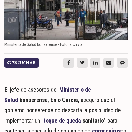
ESPECTÁCULOS
NACIONALES
REGIONALES
SOCIEDAD
Ministerio de Salud bonaerense - Foto: archivo
SALUD
ESCUCHAR
SERVICIOS
El jefe de asesores del
Ministerio de
Salud
bonaerense
,
Enio García
, aseguró que el
gobierno bonaerense no descarta la posibilidad de
implementar un
"
toque de queda
sanitario"
para
ECONOMÍA
contener la escalada de contagios de
coronavirus
en