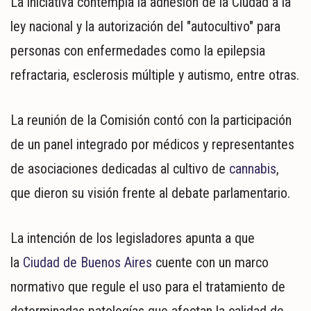
La iniciativa contempla la adhesión de la Ciudad a la
MUNDO
POLÍTICA
ley nacional y la autorización del "autocultivo" para
POLICIALES
personas con enfermedades como la epilepsia
DEPORTES
refractaria, esclerosis múltiple y autismo, entre otras.
ESPECTÁCULOS
NACIONALES
La reunión de la Comisión contó con la participación
REGIONALES
de un panel integrado por médicos y representantes
SOCIEDAD
SALUD
de asociaciones dedicadas al cultivo de
cannabis
,
que dieron su visión frente al debate parlamentario.
La intención de los legisladores apunta a que
la
Ciudad de Buenos Aires
cuente con un marco
normativo que regule el uso para el tratamiento de
determinadas patologías que afectan la calidad de