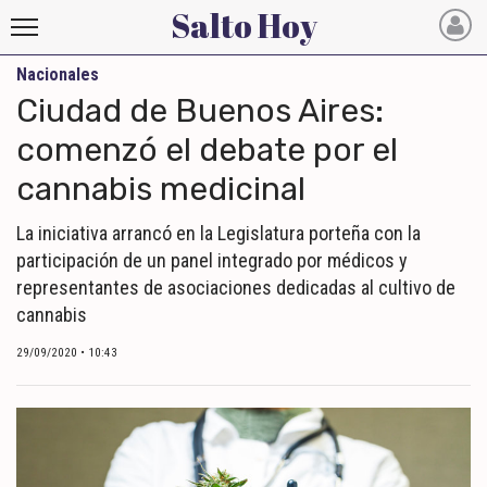
Salto Hoy
Nacionales
Salto
Ciudad de Buenos Aires:
Hoy
comenzó el debate por el
cannabis medicinal
INICIO
NOTICIAS RECIENTES
La iniciativa arrancó en la Legislatura porteña con la
participación de un panel integrado por médicos y
ECONOMÍA
representantes de asociaciones dedicadas al cultivo de
cannabis
MUNDO
29/09/2020 • 10:43
POLÍTICA
POLICIALES
DEPORTES