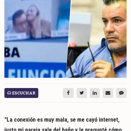
ESPECTÁCULOS
NACIONALES
REGIONALES
SOCIEDAD
SALUD
SERVICIOS
ESCUCHAR
“La conexión es muy mala, se me cayó internet,
ECONOMÍA
justo mi pareja sale del baño y le pregunté cómo