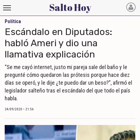
Salto Hoy
Política
Salto
Escándalo en Diputados:
Hoy
habló Ameri y dio una
llamativa explicación
INICIO
NOTICIAS RECIENTES
“Se me cayó internet, justo mi pareja sale del baño y le
pregunté cómo quedaron las prótesis porque hace diez
ECONOMÍA
días se operó, y le dije ¿te puedo dar un beso?”, afirmó el
legislador salteño tras el escándalo del que todo el país
MUNDO
habla.
POLÍTICA
24/09/2020 • 21:56
POLICIALES
DEPORTES