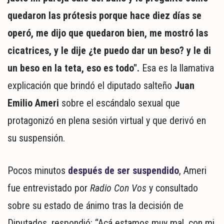
MUNDO
quedaron las prótesis porque hace diez días se
POLÍTICA
operó, me dijo que quedaron bien, me mostró las
POLICIALES
DEPORTES
cicatrices, y le dije ¿te puedo dar un beso? y le di
ESPECTÁCULOS
un beso en la teta, eso es todo".
Esa es la llamativa
NACIONALES
explicación que brindó el diputado salteño
Juan
REGIONALES
Emilio Ameri
sobre el escándalo sexual que
SOCIEDAD
SALUD
protagonizó en plena sesión virtual y que derivó en
su suspensión.
Pocos minutos
después de ser suspendido
, Ameri
fue entrevistado por
Radio Con Vos
y consultado
sobre su estado de ánimo tras la decisión de
Diputados, respondió: “Acá estamos muy mal, con mi