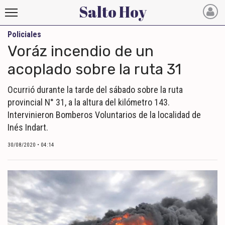
Salto Hoy
Policiales
Salto
Voráz incendio de un
Hoy
acoplado sobre la ruta 31
INICIO
Ocurrió durante la tarde del sábado sobre la ruta
provincial N° 31, a la altura del kilómetro 143.
NOTICIAS RECIENTES
Intervinieron Bomberos Voluntarios de la localidad de
ECONOMÍA
Inés Indart.
MUNDO
30/08/2020 • 04:14
POLÍTICA
POLICIALES
DEPORTES