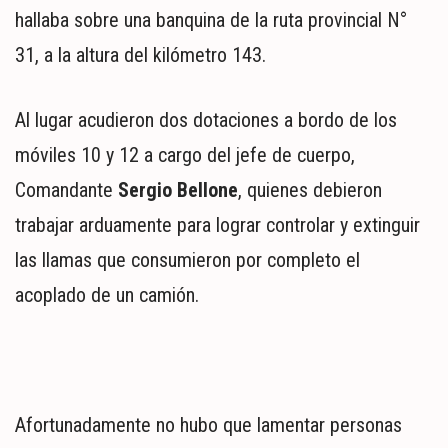
MUNDO
hallaba sobre una banquina de la ruta provincial N°
POLÍTICA
31, a la altura del kilómetro 143.
POLICIALES
DEPORTES
Al lugar acudieron dos dotaciones a bordo de los
ESPECTÁCULOS
NACIONALES
móviles 10 y 12 a cargo del jefe de cuerpo,
REGIONALES
Comandante
Sergio Bellone
, quienes debieron
SOCIEDAD
trabajar arduamente para lograr controlar y extinguir
SALUD
las llamas que consumieron por completo el
acoplado de un camión.
Afortunadamente no hubo que lamentar personas