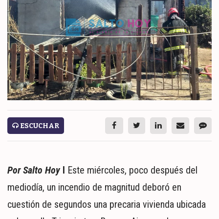
ESPECTÁCULOS
NACIONALES
REGIONALES
SOCIEDAD
SALUD
SERVICIOS
ESCUCHAR
Por Salto Hoy
I
Este miércoles, poco después del
mediodía, un incendio de magnitud deboró en
cuestión de segundos una precaria vivienda ubicada
ECONOMÍA