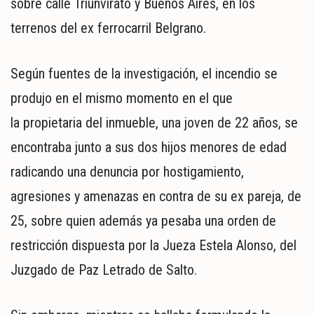
sobre calle Triunvirato y Buenos Aires, en los
MUNDO
POLÍTICA
terrenos del ex ferrocarril Belgrano.
POLICIALES
DEPORTES
Según fuentes de la investigación, el incendio se
ESPECTÁCULOS
produjo en el mismo momento en el que
NACIONALES
la propietaria del inmueble, una joven de 22 años, se
REGIONALES
encontraba junto a sus dos hijos menores de edad
SOCIEDAD
SALUD
radicando una denuncia por hostigamiento,
agresiones y amenazas en contra de su ex pareja, de
25, sobre quien además ya pesaba una orden de
restricción dispuesta por la Jueza Estela Alonso, del
Juzgado de Paz Letrado de Salto.