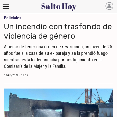
Salto Hoy
Policiales
Salto
Un incendio con trasfondo de
Hoy
violencia de género
INICIO
A pesar de tener una órden de restricción, un joven de 25
años fue a la casa de su ex pareja y se la prendió fuego
NOTICIAS RECIENTES
mientras ésta lo denunciaba por hostigamiento en la
ECONOMÍA
Comisaría de la Mujer y la Familia.
MUNDO
12/08/2020 • 19:12
POLÍTICA
POLICIALES
DEPORTES