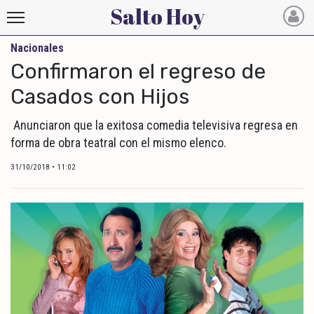
Salto Hoy
Nacionales
Salto
Confirmaron el regreso de
Hoy
Casados con Hijos
INICIO
Anunciaron que la exitosa comedia televisiva regresa en
forma de obra teatral con el mismo elenco.
NOTICIAS RECIENTES
31/10/2018 • 11:02
ECONOMÍA
MUNDO
POLÍTICA
POLICIALES
DEPORTES