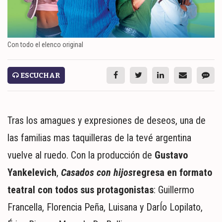
ESPECTÁCULOS
NACIONALES
REGIONALES
Con todo el elenco original
SOCIEDAD
ESCUCHAR
SALUD
SERVICIOS
Tras los amagues y expresiones de deseos, una de
las familias mas taquilleras de la tevé argentina
vuelve al ruedo. Con la producción de
Gustavo
Yankelevich
,
Casados con hijos
regresa en formato
teatral
con todos sus protagonistas
: Guillermo
Francella, Florencia Peña, Luisana y DarÍo Lopilato,
ECONOMÍA