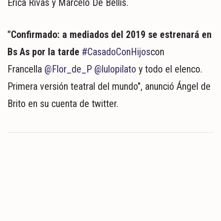
Érica Rivas y Marcelo De Bellis.
MUNDO
POLÍTICA
POLICIALES
"Confirmado: a mediados del 2019 se estrenará en
DEPORTES
Bs As por la tarde
#CasadoConHijos
con
ESPECTÁCULOS
Francella
@Flor_de_P
@lulopilato
y todo el elenco.
NACIONALES
Primera versión teatral del mundo", anunció Ángel de
REGIONALES
Brito en su cuenta de twitter.
SOCIEDAD
SALUD