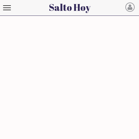
Salto Hoy
Salto
Hoy
INICIO
NOTICIAS RECIENTES
ECONOMÍA
MUNDO
POLÍTICA
POLICIALES
DEPORTES