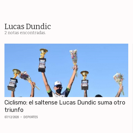
ESPECTÁCULOS
NACIONALES
REGIONALES
Lucas Dundic
2 notas encontradas.
SOCIEDAD
SALUD
SERVICIOS
Ciclismo: el saltense Lucas Dundic suma otro
triunfo
07/12/2020
• DEPORTES
ECONOMÍA