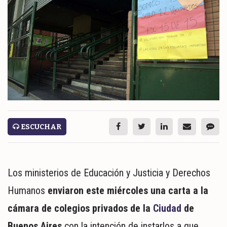
ESPECTÁCULOS
NACIONALES
REGIONALES
SOCIEDAD
SALUD
SERVICIOS
ESCUCHAR
Los ministerios de Educación y Justicia y Derechos
Humanos
enviaron este miércoles una carta a la
cámara de colegios privados de la
Ciudad
de
ECONOMÍA
Buenos Aires
con la intención de instarlos a que