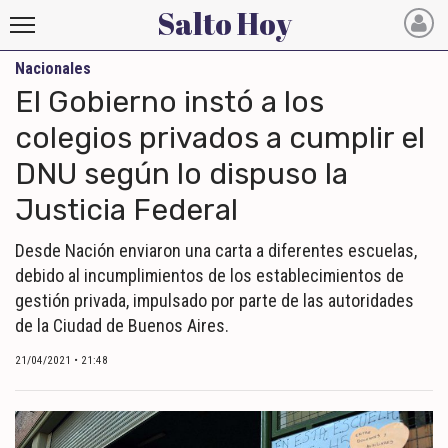
Salto Hoy
Nacionales
Salto
El Gobierno instó a los
Hoy
colegios privados a cumplir el
DNU según lo dispuso la
INICIO
Justicia Federal
NOTICIAS RECIENTES
Desde Nación enviaron una carta a diferentes escuelas,
ECONOMÍA
debido al incumplimientos de los establecimientos de
MUNDO
gestión privada, impulsado por parte de las autoridades
de la Ciudad de Buenos Aires.
POLÍTICA
21/04/2021 • 21:48
POLICIALES
DEPORTES