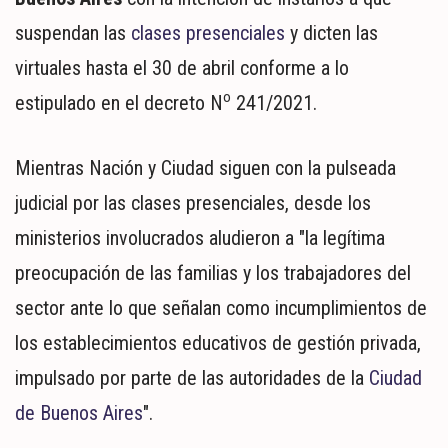
MUNDO
suspendan las
clases presenciales
y dicten las
POLÍTICA
POLICIALES
virtuales hasta el 30 de abril conforme a lo
DEPORTES
o
estipulado en el decreto N
241/2021.
ESPECTÁCULOS
NACIONALES
Mientras Nación y Ciudad siguen con la pulseada
REGIONALES
judicial por las clases presenciales, desde los
SOCIEDAD
ministerios involucrados aludieron a "la legítima
SALUD
preocupación de las familias y los trabajadores del
sector ante lo que señalan como incumplimientos de
los establecimientos educativos de gestión privada,
impulsado por parte de las autoridades de la
Ciudad
de Buenos Aires
".