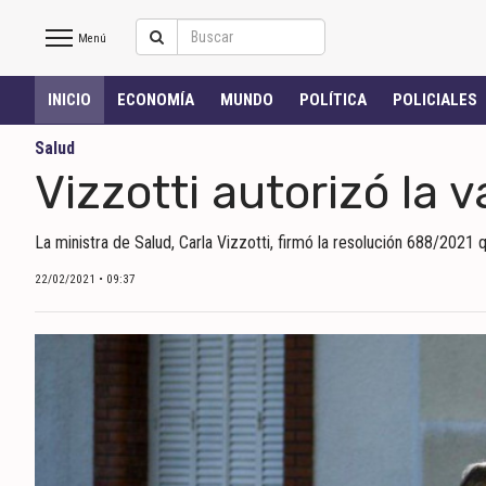
Menú
Salto
INICIO
ECONOMÍA
MUNDO
POLÍTICA
POLICIALES
Hoy
Salud
Vizzotti autorizó la
INICIO
La ministra de Salud, Carla Vizzotti, firmó la resolución 688/2021
NOTICIAS RECIENTES
22/02/2021 • 09:37
ECONOMÍA
MUNDO
POLÍTICA
POLICIALES
DEPORTES