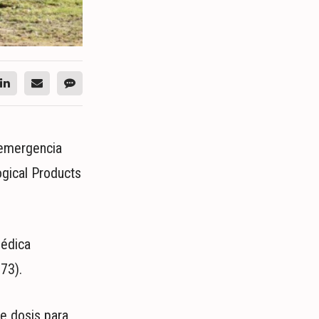
 emergencia
ogical Products
Médica
73).
de dosis para