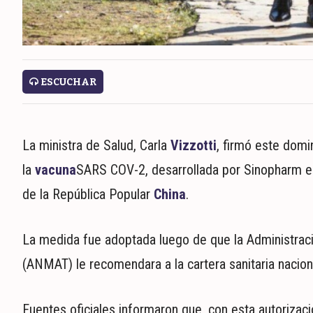
ECONOMÍA
MUNDO
POLÍTICA
POLICIALES
ESCUCHAR
DEPORTES
ESPECTÁCULOS
NACIONALES
La ministra de Salud, Carla
Vizzotti
, firmó este domi
REGIONALES
la
vacuna
SARS COV-2, desarrollada por Sinopharm en 
SOCIEDAD
de la República Popular
China
.
SALUD
La medida fue adoptada luego de que la Administrac
(ANMAT) le recomendara a la cartera sanitaria nacion
Fuentes oficiales informaron que, con esta autorizació