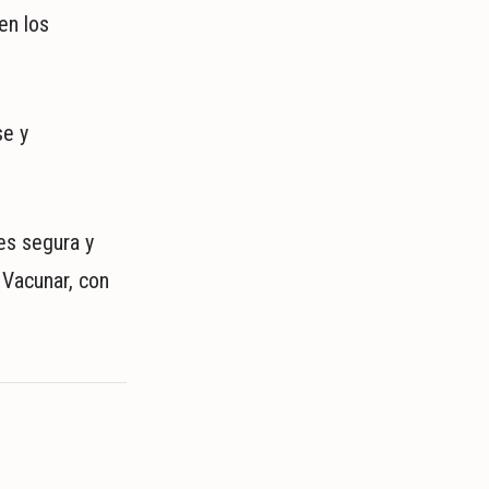
en los
se y
es segura y
 Vacunar, con