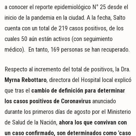
MUNDO
a conocer el reporte epidemiológico N° 25 desde el
POLÍTICA
inicio de la pandemia en la ciudad. A la fecha, Salto
POLICIALES
cuenta con un total de 219 casos positivos, de los
DEPORTES
ESPECTÁCULOS
cuales 50 aún están activos (con seguimiento
NACIONALES
médico). En tanto, 169 personas se han recuperado.
REGIONALES
SOCIEDAD
Respecto al incremento del total de positivos, la Dra.
SALUD
Myrna Rebottaro
, directora del Hospital local explicó
que tras el
cambio de definición para determinar
los casos positivos de Coronavirus
anunciado
durante los primeros días de agosto por el Ministerio
de Salud de la Nación,
ahora los que convivan con
un caso confirmado,
son
determinados como 'caso